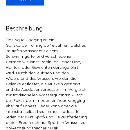
m
:
4
.
A
Beschreibung
u
g
Das Aqua-Jogging ist ein
.
Ganzkörpertraining ab 16 Jahren, welches
im tiefen Wasser mit einem
Schwimmgürtel und verschiedenen
Geräten wie einer Poolnudel, einer Disc,
Hanteln oder Gewichten durchgeführt
wird. Durch den Auftrieb und den
Widerstand des Wassers werden die
Gelenke entlastet, die Muskeln gestärkt
und die Ausdauer verbessert. Im Vergleich
zur traditionellen Wassergymnastik liegt
der Fokus beim modernen Aqua-Jogging
eher auf Fitness. Jeder kann aber die
Intensität selbst bestimmen, sodass für
jeden der Kurs Spaß und Herausforderung
bietet. Freut euch auf Sport im Wasser zu
abwechslungsreicher Musik.