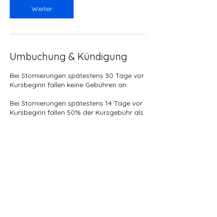
Weiter
Umbuchung & Kündigung
Bei Stornierungen spätestens 30 Tage vor
Kursbeginn fallen keine Gebühren an.
Bei Stornierungen spätestens 14 Tage vor
Kursbeginn fallen 50% der Kursgebühr als
Stornierungsgebühren an.
Bei Stornierungen spätestens 72 Stunden
vor Kursbeginn fallen 75% der Kursgebühr
als Stornierungsgebühren an.
Stornierungen von 72 Stunden oder kürzer
können nicht mehr angenommen werden
und die Kursgebühr wird nicht zurück
erstattet.