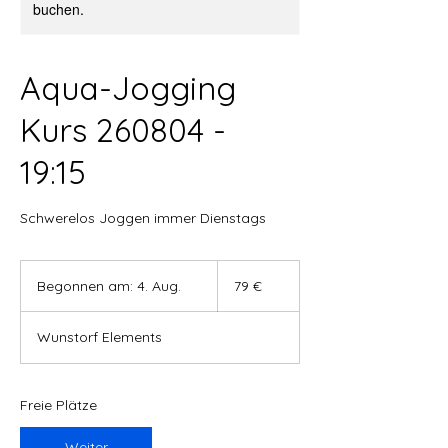
buchen.
Aqua-Jogging
Kurs 260804 -
19:15
Schwerelos Joggen immer Dienstags
79
Euro
Begonnen am: 4. Aug.
B
79 €
e
g
Wunstorf Elements
o
n
n
e
Freie Plätze
n
a
Weiter