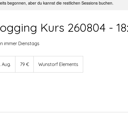
reits begonnen, aber du kannst die restlichen Sessions buchen.
ogging Kurs 260804 - 18
n immer Dienstags
79
Euro
 Aug.
B
79 €
Wunstorf Elements
e
g
o
n
n
e
n
a
m