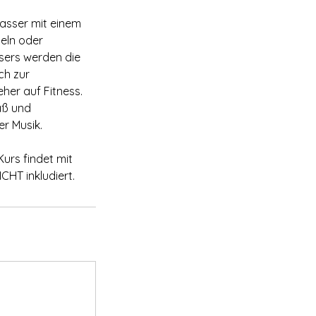
Wasser mit einem
teln oder
sers werden die
ch zur
her auf Fitness.
aß und
r Musik.
Kurs findet mit
CHT inkludiert.