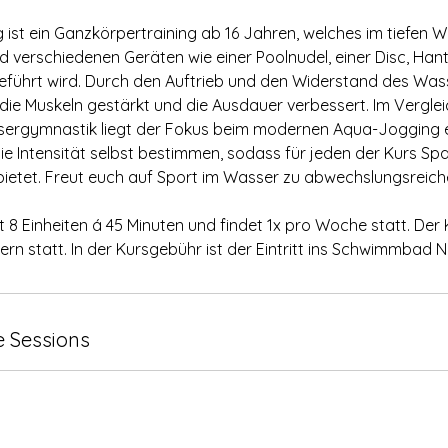
:
ist ein Ganzkörpertraining ab 16 Jahren, welches im tiefen 
4
 verschiedenen Geräten wie einer Poolnudel, einer Disc, Han
.
führt wird. Durch den Auftrieb und den Widerstand des Was
A
 die Muskeln gestärkt und die Ausdauer verbessert. Im Verglei
u
ssergymnastik liegt der Fokus beim modernen Aqua-Jogging e
g
ie Intensität selbst bestimmen, sodass für jeden der Kurs Sp
.
ietet. Freut euch auf Sport im Wasser zu abwechslungsreiche
t 8 Einheiten á 45 Minuten und findet 1x pro Woche statt. Der 
rn statt. In der Kursgebühr ist der Eintritt ins Schwimmbad NI
 Sessions