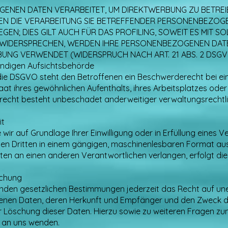
NEN DATEN VERARBEITET, UM DIREKTWERBUNG ZU BETREIBE
EN DIE VERARBEITUNG SIE BETREFFENDER PERSONENBEZO
EN; DIES GILT AUCH FÜR DAS PROFILING, SOWEIT ES MIT 
E WIDERSPRECHEN, WERDEN IHRE PERSONENBEZOGENEN DAT
UNG VERWENDET (WIDERSPRUCH NACH ART. 21 ABS. 2 DSGV
ändigen Aufsichtsbehörde
die DSGVO steht den Betroffenen ein Beschwerderecht bei ei
aat ihres gewöhnlichen Aufenthalts, ihres Arbeitsplatzes od
echt besteht unbeschadet anderweitiger verwaltungsrechtlic
it
 wir auf Grundlage Ihrer Einwilligung oder in Erfüllung eines 
inen Dritten in einem gängigen, maschinenlesbaren Format aus
ten an einen anderen Verantwortlichen verlangen, erfolgt dies
schung
den gesetzlichen Bestimmungen jederzeit das Recht auf unen
nen Daten, deren Herkunft und Empfänger und den Zweck de
er Löschung dieser Daten. Hierzu sowie zu weiteren Fragen
t an uns wenden.