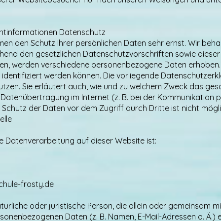
ichtinformationen Datenschutz
hmen den Schutz Ihrer persönlichen Daten sehr ernst. Wir be
chend den gesetzlichen Datenschutzvorschriften sowie dieser
zen, werden verschiedene personenbezogene Daten erhoben
 identifiziert werden können. Die vorliegende Datenschutzerk
nutzen. Sie erläutert auch, wie und zu welchem Zweck das gesc
 Datenübertragung im Internet (z. B. bei der Kommunikation p
 Schutz der Daten vor dem Zugriff durch Dritte ist nicht mögli
elle
die Datenverarbeitung auf dieser Website ist:
hule-frosty.de
natürliche oder juristische Person, die allein oder gemeinsam
rsonenbezogenen Daten (z. B. Namen, E-Mail-Adressen o. Ä.) 