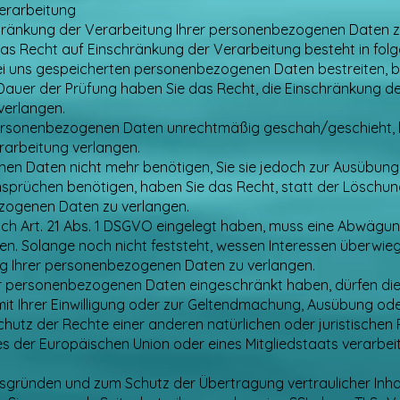
erarbeitung
chränkung der Verarbeitung Ihrer personenbezogenen Daten zu
Das Recht auf Einschränkung der Verarbeitung besteht in folg
bei uns gespeicherten personenbezogenen Daten bestreiten, be
 Dauer der Prüfung haben Sie das Recht, die Einschränkung de
erlangen.
personenbezogenen Daten unrechtmäßig geschah/geschieht, k
rarbeitung verlangen.
en Daten nicht mehr benötigen, Sie sie jedoch zur Ausübung
rüchen benötigen, haben Sie das Recht, statt der Löschun
zogenen Daten zu verlangen.
ch Art. 21 Abs. 1 DSGVO eingelegt haben, muss eine Abwägun
. Solange noch nicht feststeht, wessen Interessen überwiege
g Ihrer personenbezogenen Daten zu verlangen.
er personenbezogenen Daten eingeschränkt haben, dürfen die
it Ihrer Einwilligung oder zur Geltendmachung, Ausübung od
utz der Rechte einer anderen natürlichen oder juristischen
ses der Europäischen Union oder eines Mitgliedstaats verarbei
tsgründen und zum Schutz der Übertragung vertraulicher Inhal