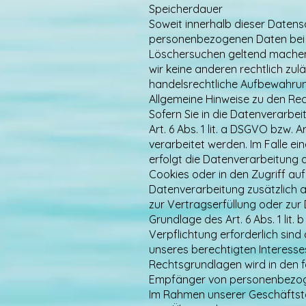
Speicherdauer
Soweit innerhalb dieser Datens
personenbezogenen Daten bei un
Löschersuchen geltend machen o
wir keine anderen rechtlich zu
handelsrechtliche Aufbewahrungs
Allgemeine Hinweise zu den Re
Sofern Sie in die Datenverarbe
Art. 6 Abs. 1 lit. a DSGVO bzw.
verarbeitet werden. Im Falle e
erfolgt die Datenverarbeitung a
Cookies oder in den Zugriff auf 
Datenverarbeitung zusätzlich au
zur Vertragserfüllung oder zur
Grundlage des Art. 6 Abs. 1 lit.
Verpflichtung erforderlich sind
unseres berechtigten Interesses 
Rechtsgrundlagen wird in den f
Empfänger von personenbezo
Im Rahmen unserer Geschäftstät