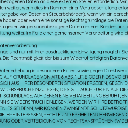
nbezogenen Daten an diese externen Stellen erforderlich. 
en weiter, wenn dies im Rahmen einer Vertragserfüllung erford
 Weitergabe von Daten an Steuerbehörden), wenn wir ein berecht
abe haben oder wenn eine sonstige Rechtsgrundlage die Daten
ern geben wir personenbezogene Daten unserer Kunden nur au
itung weiter. Im Falle einer gemeinsamen Verarbeitung wird 
 Datenverarbeitung
e sind nur mit Ihrer ausdrücklichen Einwilligung möglich. Sie 
en. Die Rechtmäßigkeit der bis zum Widerruf erfolgten Datenv
atenerhebung in besonderen Fällen sowie gegen Direktwerb
AUF GRUNDLAGE VON ART. 6 ABS. 1 LIT. E ODER F DSGVO ER
 SICH AUS IHRER BESONDEREN SITUATION ERGEBEN, GEGEN D
DERSPRUCH EINZULEGEN; DIES GILT AUCH FÜR EIN AUF DI
CHTSGRUNDLAGE, AUF DENEN EINE VERARBEITUNG BERUHT, EN
N SIE WIDERSPRUCH EINLEGEN, WERDEN WIR IHRE BETRO
EN, ES SEI DENN, WIR KÖNNEN ZWINGENDE SCHUTZWÜRDIGE
IE IHRE INTERESSEN, RECHTE UND FREIHEITEN ÜBERWIEGEN 
UNG ODER VERTEIDIGUNG VON RECHTSANSPRÜCHEN (WIDERSP