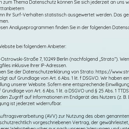
en zum Thema Datenschutz können Sie sich jederzeit an uns 
ittanbietern
n Ihr Surf-Verhalten statistisch ausgewertet werden. Das ges
men.
diesen Analyseprogrammen finden Sie in der folgenden Datens
Website bei folgendem Anbieter:
o-Ostrowski-Straße 7, 10249 Berlin (nachfolgend „Strato“). W
iles inklusive Ihrer IP-Adressen.
en Sie der Datenschutzerklärung von Strato:
https://www.st
gt auf Grundlage von Art. 6 Abs. 1 lit. f DSGVO. Wir haben ein
llung unserer Website. Sofern eine entsprechende Einwilligung
Grundlage von Art. 6 Abs. 1 lit. a DSGVO und § 25 Abs. 1 TTDSG
en Zugriff auf Informationen im Endgerät des Nutzers (z. B. 
ung ist jederzeit widerrufbar.
Auftragsverarbeitung (AVV) zur Nutzung des oben genannten 
schutzrechtlich vorgeschriebenen Vertrag, der gewährleistet,
rer Websitebesucher nur nach unseren Weisungen und unte