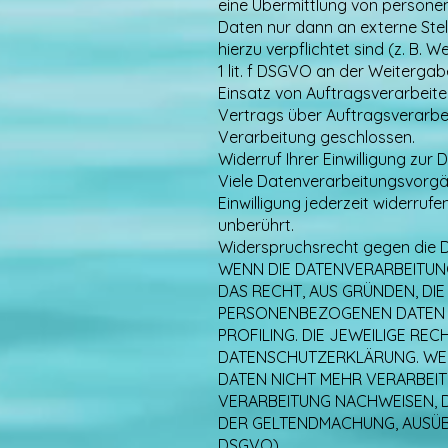
eine Übermittlung von persone
Daten nur dann an externe Stell
hierzu verpflichtet sind (z. B.
1 lit. f DSGVO an der Weiterg
Einsatz von Auftragsverarbeit
Vertrags über Auftragsverarbe
Verarbeitung geschlossen.
Widerruf Ihrer Einwilligung zur
Viele Datenverarbeitungsvorgäng
Einwilligung jederzeit widerruf
unberührt.
Widerspruchsrecht gegen die D
WENN DIE DATENVERARBEITUNG 
DAS RECHT, AUS GRÜNDEN, DIE
PERSONENBEZOGENEN DATEN WI
PROFILING. DIE JEWEILIGE RE
DATENSCHUTZERKLÄRUNG. WEN
DATEN NICHT MEHR VERARBEIT
VERARBEITUNG NACHWEISEN, D
DER GELTENDMACHUNG, AUSÜB
DSGVO).