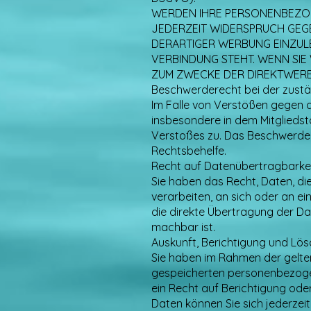
WERDEN IHRE PERSONENBEZOGE
JEDERZEIT WIDERSPRUCH GEG
DERARTIGER WERBUNG EINZULEG
VERBINDUNG STEHT. WENN SI
ZUM ZWECKE DER DIREKTWERB
Beschwerderecht bei der zust
Im Falle von Verstößen gegen 
insbesondere in dem Mitgliedst
Verstoßes zu. Das Beschwerder
Rechtsbehelfe.
Recht auf Datenübertragbarke
Sie haben das Recht, Daten, die
verarbeiten, an sich oder an e
die direkte Übertragung der Da
machbar ist.
Auskunft, Berichtigung und Lö
Sie haben im Rahmen der gelten
gespeicherten personenbezoge
ein Recht auf Berichtigung od
Daten können Sie sich jederzei