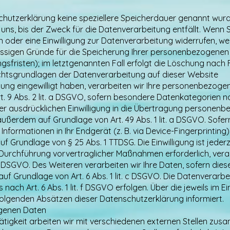
chutzerklärung keine speziellere Speicherdauer genannt wurde
s, bis der Zweck für die Datenverarbeitung entfällt. Wenn S
der eine Einwilligung zur Datenverarbeitung widerrufen, wer
lässigen Gründe für die Speicherung Ihrer personenbezogenen 
fristen); im letztgenannten Fall erfolgt die Löschung nach F
chtsgrundlagen der Datenverarbeitung auf dieser Website
itung eingewilligt haben, verarbeiten wir Ihre personenbezo
 Art. 9 Abs. 2 lit. a DSGVO, sofern besondere Datenkategorien 
iner ausdrücklichen Einwilligung in die Übertragung personenb
ußerdem auf Grundlage von Art. 49 Abs. 1 lit. a DSGVO. Sofer
Informationen in Ihr Endgerät (z. B. via Device-Fingerprinting) 
f Grundlage von § 25 Abs. 1 TTDSG. Die Einwilligung ist jederz
 Durchführung vorvertraglicher Maßnahmen erforderlich, verar
 b DSGVO. Des Weiteren verarbeiten wir Ihre Daten, sofern diese
 auf Grundlage von Art. 6 Abs. 1 lit. c DSGVO. Die Datenverar
nach Art. 6 Abs. 1 lit. f DSGVO erfolgen. Über die jeweils im Ei
olgenden Absätzen dieser Datenschutzerklärung informiert.
genen Daten
igkeit arbeiten wir mit verschiedenen externen Stellen zusa