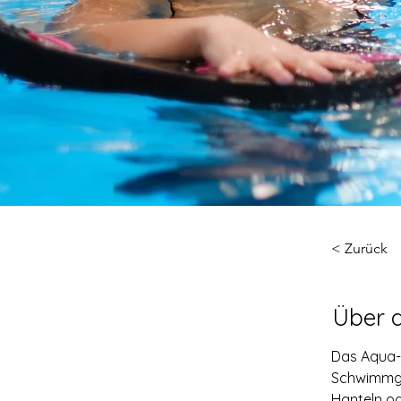
< Zurück
Über 
Das Aqua-J
Schwimmgür
Hanteln od