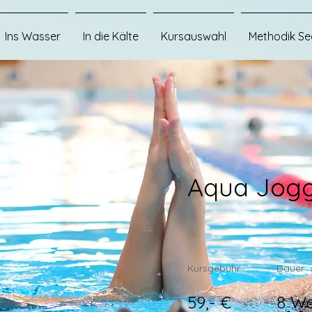
Ins Wasser
In die Kälte
Kursauswahl
Methodik Se
Aqua Jogg
Kursgebühr
Dauer
59,- €
8 W