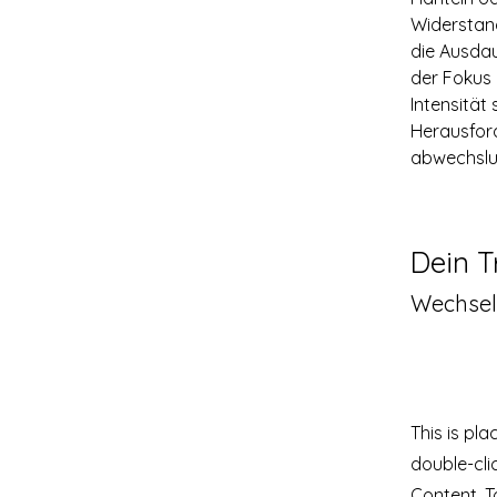
Widerstand
die Ausdau
der Fokus
Intensität
Herausford
abwechslu
Dein T
Wechsel
This is pl
double-cli
Content. T