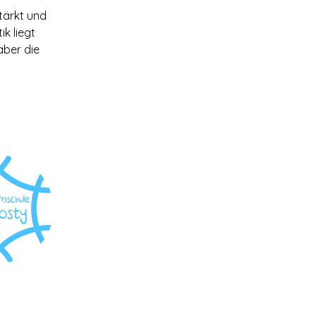
tärkt und 
k liegt 
ber die 