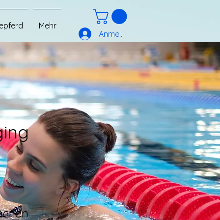
epferd
Mehr
Anmelden
ing
ochen